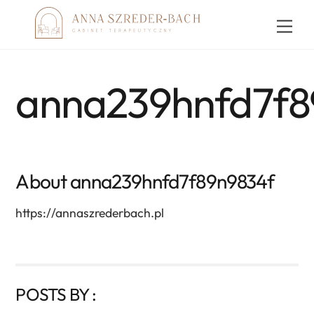
Skip
Men
to
content
anna239hnfd7f8
About
anna239hnfd7f89n9834f
https://annaszrederbach.pl
POSTS BY :